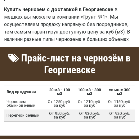
Купить чернозем с доставкой в Георгиевске
в
мешках вы можете в компании «Грунт №1». Мы
осуществляем продажу напрямую без посредников,
тем самым гарантируя доступную цену за куб (м3). В
наличии разные типы чернозема в больших объемах.
Прайс-лист на чернозём в
Георгиевске
20 м3 - 100
100 м3 - 300
свыше 300
Вид продукции
м3
м3
м3
Чернозем
От 1250 руб.
От 1210 руб.
От 1150 руб.
обыкновенный
за куб
за куб
за куб
От 950 руб.
От 930 руб.
От 920 руб.
Перегной сеяный
за куб
за куб
за куб