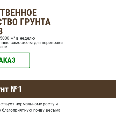
СТВЕННОЕ
ТВО ГРУНТА
В
5000 м³ в неделю
нные самосвалы для перевозки
алов
АКАЗ
унт №1
бствует нормальному росту и
ю благоприятную почву весьма