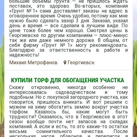
большие объемы грунта — не пришлось ждать
поставок, это здорово. Во-вторых, компания
«Грунт №1» сама доставляет заказы на адрес в
оговоренное время. Очень удобно, потому как мне
нужно было сделать зазор 3 дня. Заказал, указал
день и время — все сделали в лучшем виде. По
цене тоже более чем хорошо. Смотрел цены в
Георгиевске по другим компаниям — плюс-минус
так же или даже немного дороже. В общем, от
себя фирму «Грунт №1» могу рекомендовать.
Благодарю за ответственность в работе и
надежность!
Михаил Митрофанов
Георгиевск
КУПИЛИ ТОРФ ДЛЯ ОБОГАЩЕНИЯ УЧАСТКА
Скажу откровенно, никогда особенно не
интересовалась садоводчеством и тому
подобным. Но с покупкой загородного участка, как
говорится, пришлось вникать. И вот решили с
мужем на зиму обогатить землю вокруг участка
торфом. Казалось бы, какие могут быть
трудности? Оказалось, что в Георгиевске в этот
сезон вообще почти нет запасов на складах
компаний. А если и есть, то это какие-то остатки
весьма сомнительного качества. После
нескольких часов обзвонов и переписок я