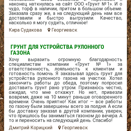
наконец наткнулась на сайт ООО «Грунт №1». И о
чудо, торф в наличии, притом в большом объеме.
Заказала сразу же, а на следующий день нам все
доставили и быстро выгрузили. Качество,
насколько я могу судить, отличное!
Кира Судакова
Георгиевск
ГРУНТ ДЛЯ УСТРОЙСТВА РУЛОННОГО
ГАЗОНА
Хочу выразить огромную благодарность
специалистам компании «Грунт №1» за
ответственность, лояльность к клиентам и
готовность помочь. Я заказывал здесь грунт для
устройства рулонного газона на участке. Хотел
закончить работы до обеда, поэтому попросил
доставить грунт рано утром. Признаюсь честно,
ожидал, что мне откажут. Но нет, привезли
вовремя, даже на 10 минут раньше оговоренного
времени. Очень приятно! Как итог — все работы
по газону были завершены всего за полдня. А если
бы доставку заказал в другой компании, уверен,
что пришлось бы заниматься газоном до вечера. А
то и переносить на следующий день. Спасибо!
Дмитрий Корицкий
Георгиевск