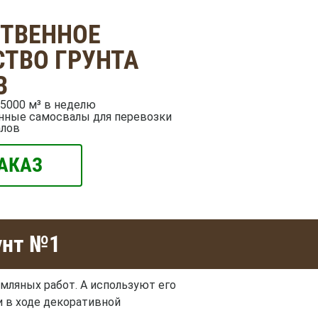
СТВЕННОЕ
ТВО ГРУНТА
В
5000 м³ в неделю
нные самосвалы для перевозки
алов
АКАЗ
унт №1
емляных работ. А используют его
и в ходе декоративной