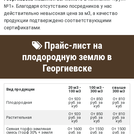
№1». Благодаря отсутствию посредников у нас
действительно невысокая цена за м3, а качество
продукции подтверждено соответствующими
сертификатами.
Прайс-лист на
плодородную землю в
Георгиевске
20 м3 -
100 м3 -
свыше
Вид продукции
100 м3
300 м3
300 м3
От 920
От 850
От 810
Плодородная
руб. за
руб. за
руб. за
куб
куб
куб
От 920
От 850
От 810
Растительная
руб. за
руб. за
руб. за
куб
куб
куб
Сеяная торфо-земляная
От 1600
От 1550
От 1500
смесь (торф 30% + земля
руб. за
руб. за
руб. за