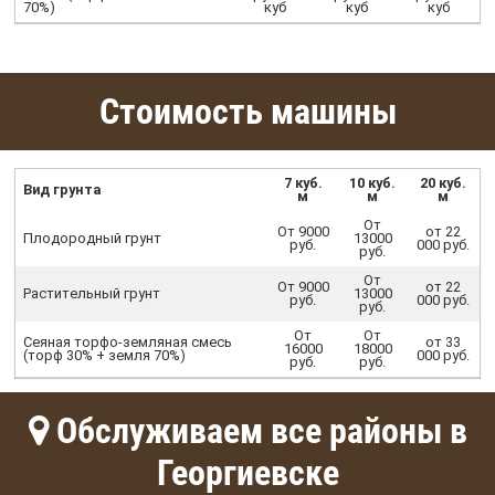
70%)
куб
куб
куб
Стоимость машины
7 куб.
10 куб.
20 куб.
Вид грунта
м
м
м
От
От 9000
от 22
Плодородный грунт
13000
руб.
000 руб.
руб.
От
От 9000
от 22
Растительный грунт
13000
руб.
000 руб.
руб.
От
От
Сеяная торфо-земляная смесь
от 33
16000
18000
(торф 30% + земля 70%)
000 руб.
руб.
руб.
Обслуживаем все районы в
Георгиевске