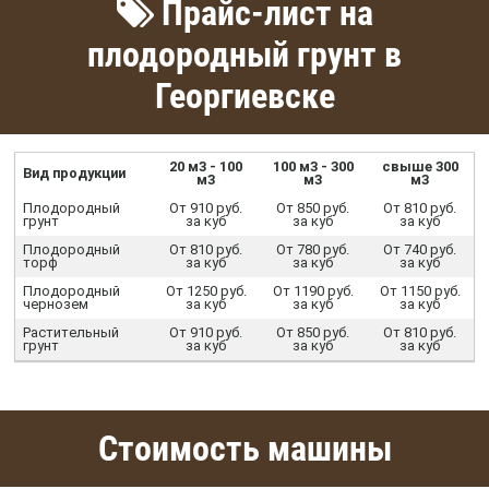
Прайс-лист на
плодородный грунт в
Георгиевске
20 м3 - 100
100 м3 - 300
свыше 300
Вид продукции
м3
м3
м3
Плодородный
От 910 руб.
От 850 руб.
От 810 руб.
грунт
за куб
за куб
за куб
Плодородный
От 810 руб.
От 780 руб.
От 740 руб.
торф
за куб
за куб
за куб
Плодородный
От 1250 руб.
От 1190 руб.
От 1150 руб.
чернозем
за куб
за куб
за куб
Растительный
От 910 руб.
От 850 руб.
От 810 руб.
грунт
за куб
за куб
за куб
Стоимость машины