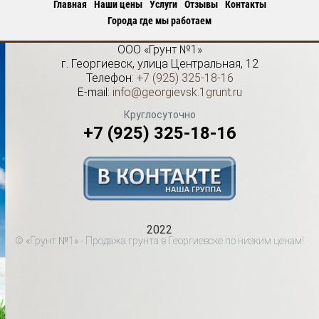
Главная
Наши цены
Услуги
Отзывы
Контакты
Города где мы работаем
ООО «Грунт №1»
г.
Георгиевск
,
улица Центральная, 12
Телефон:
+7 (925) 325-18-16
E-mail:
info@georgievsk.1grunt.ru
Круглосуточно
+7 (925) 325-18-16
2022
© «Грунт №1» - Продажа грунта в Георгиевске по низким ценам!