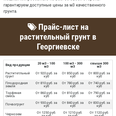
гарантируем доступные цены за м3 качественного
грунта.
Прайс-лист на
растительный грунт в
Георгиевске
20 м3 - 100
100 м3 - 300
свыше 300
Вид продукции
м3
м3
м3
Раститетльный
От 920 руб. за
От 850 руб. за
От 800 руб. за
грунт
куб
куб
куб
Плодородная
От 810 руб. за
От 780 руб. за
От 740 руб. за
земля
куб
куб
куб
Торфяная
От 860 руб. за
От 810 руб. за
От 790 руб. за
смесь
куб
куб
куб
От 930 руб. за
От 840 руб. за
От 830 руб. за
Почвогрунт
куб
куб
куб
От 1250 руб.
От 1210 руб.
От 1120 руб.
Чернозем
за куб
за куб
за куб