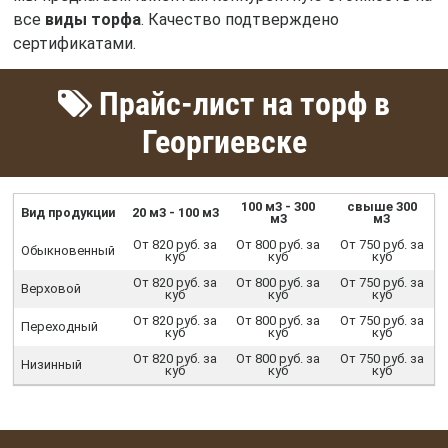
все
виды торфа
. Качество подтверждено
сертификатами.
Прайс-лист на торф в
Георгиевске
100 м3 - 300
свыше 300
Вид продукции
20 м3 - 100 м3
м3
м3
От 820 руб. за
От 800 руб. за
От 750 руб. за
Обыкновенный
куб
куб
куб
От 820 руб. за
От 800 руб. за
От 750 руб. за
Верховой
куб
куб
куб
От 820 руб. за
От 800 руб. за
От 750 руб. за
Переходный
куб
куб
куб
От 820 руб. за
От 800 руб. за
От 750 руб. за
Низинный
куб
куб
куб